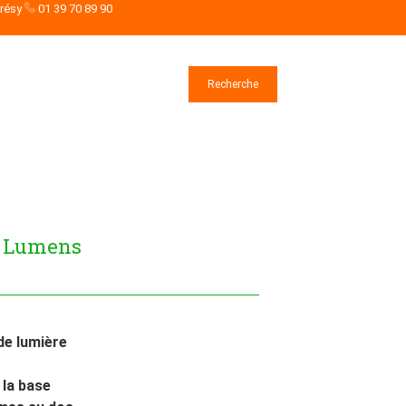
drésy
01 39 70 89 90
Rechercher
Recherche
0 Lumens
de lumière
la base