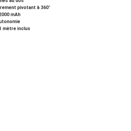
mes au dos
èrement pivotant à 360°
V 2000 mAh
autonomie
1 mètre inclus