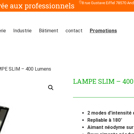
8 rue Gustave Eiffel 78570 An
vée aux professionnels
rie
Industrie
Bâtiment
contact
Promotions
PE SLIM – 400 Lumens
LAMPE SLIM – 40
2 modes d’intensité 
Repliable à 180°
Aimant néodyme sur 