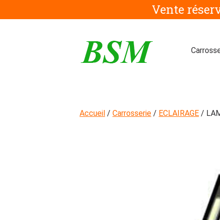
Aller
Vente réser
au
contenu
Carrosse
Accueil
/
Carrosserie
/
ECLAIRAGE
/ LAM