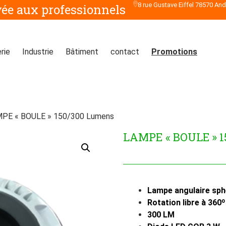
8 rue Gustave Eiffel 78570 An
vée aux professionnels
rie
Industrie
Bâtiment
contact
Promotions
PE « BOULE » 150/300 Lumens
LAMPE « BOULE » 
Lampe angulaire sph
Rotation libre à 360º
300 LM