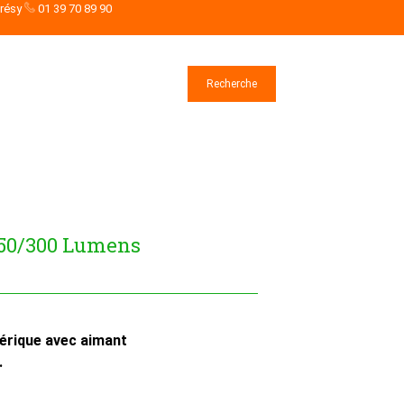
drésy
01 39 70 89 90
Rechercher
Recherche
150/300 Lumens
érique avec aimant
.