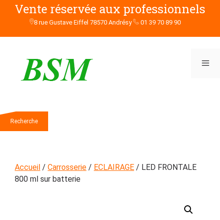
Aller
Vente réservée aux professionnels
au
8 rue Gustave Eiffel 78570 Andrésy
01 39 70 89 90
contenu
Men
Rechercher
Recherche
Accueil
/
Carrosserie
/
ECLAIRAGE
/ LED FRONTALE
800 ml sur batterie