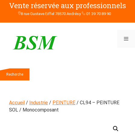
Aller
Vente réservée aux professionnels
au
8 rue Gustave Eiffel 78570 Andrésy
01 39 70 89 90
contenu
Men
Rechercher
Recherche
Accueil
/
Industrie
/
PEINTURE
/ CL94 – PEINTURE
SOL / Monocomposant