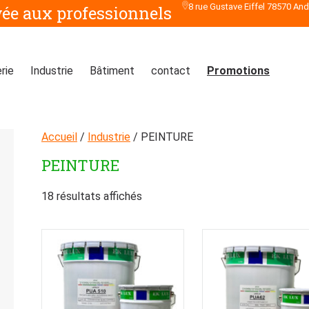
8 rue Gustave Eiffel 78570 An
vée aux professionnels
rie
Industrie
Bâtiment
contact
Promotions
Accueil
/
Industrie
/ PEINTURE
PEINTURE
18 résultats affichés