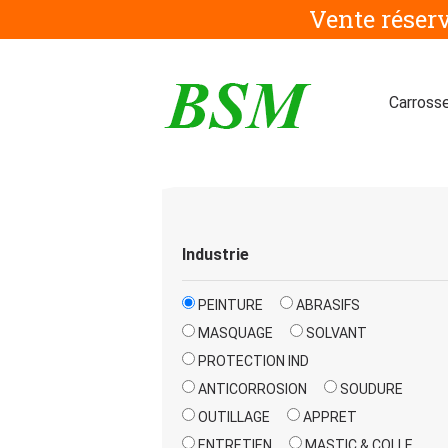
Aller
Vente réser
au
contenu
Carrosse
Industrie
PEINTURE
ABRASIFS
MASQUAGE
SOLVANT
PROTECTION IND
ANTICORROSION
SOUDURE
OUTILLAGE
APPRET
ENTRETIEN
MASTIC & COLLE