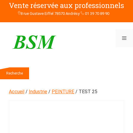
Aller
Vente réservée aux professionnels
au
8 rue Gustave Eiffel 78570 Andrésy
01 39 70 89 90
contenu
Men
Rechercher
Recherche
Accueil
/
Industrie
/
PEINTURE
/ TEST 25