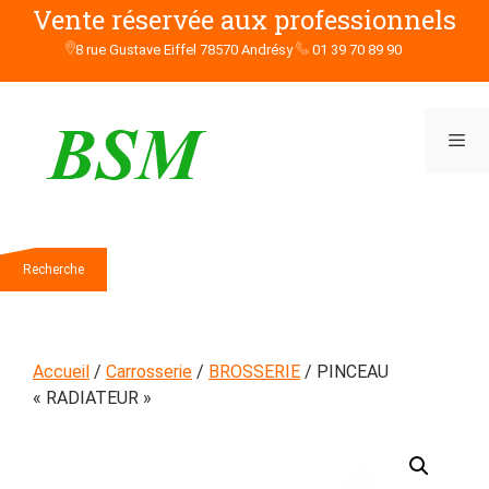
Aller
Vente réservée aux professionnels
au
8 rue Gustave Eiffel 78570 Andrésy
01 39 70 89 90
contenu
Men
Rechercher
Recherche
Accueil
/
Carrosserie
/
BROSSERIE
/ PINCEAU
« RADIATEUR »