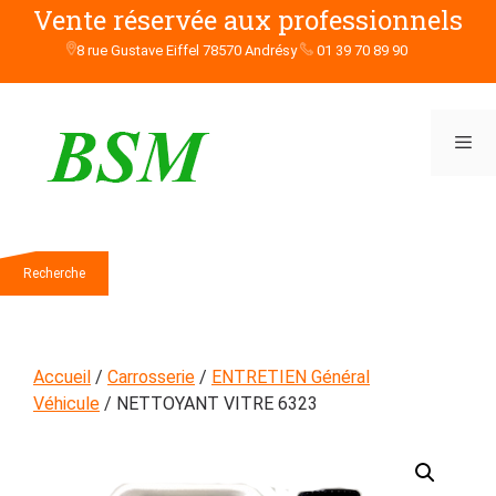
Aller
Vente réservée aux professionnels
au
8 rue Gustave Eiffel 78570 Andrésy
01 39 70 89 90
contenu
Men
Rechercher
Recherche
Accueil
/
Carrosserie
/
ENTRETIEN Général
Véhicule
/ NETTOYANT VITRE 6323