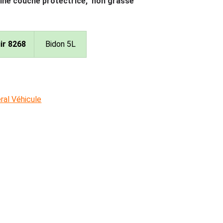
fine couche protectrice, non grasse
ir 8268
Bidon 5L
al Véhicule