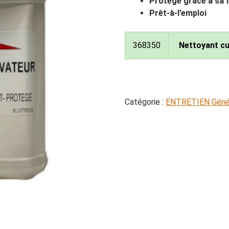
Protège grâce à sa 
Prêt-à-l’emploi
368350
Nettoyant cu
Catégorie :
ENTRETIEN Génér