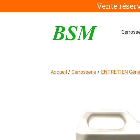
Aller
Vente réser
au
contenu
Carrosse
Accueil
/
Carrosserie
/
ENTRETIEN Génér