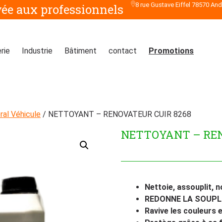
8 rue Gustave Eiffel 78570 An
vée aux professionnels
rie
Industrie
Bâtiment
contact
Promotions
al Véhicule
/ NETTOYANT – RENOVATEUR CUIR 8268
NETTOYANT – REN
Nettoie, assouplit, n
REDONNE LA SOUPLE
Ravive les couleurs e