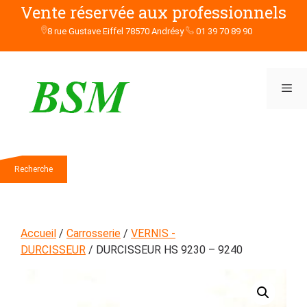
Aller
Vente réservée aux professionnels
au
8 rue Gustave Eiffel 78570 Andrésy
01 39 70 89 90
contenu
Men
Rechercher
Recherche
Accueil
/
Carrosserie
/
VERNIS -
DURCISSEUR
/ DURCISSEUR HS 9230 – 9240