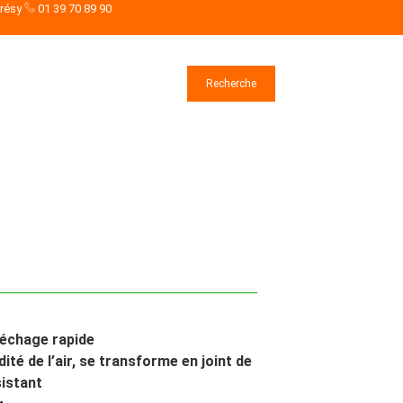
drésy
01 39 70 89 90
Rechercher
Recherche
échage rapide
ité de l’air, se transforme en joint de
sistant