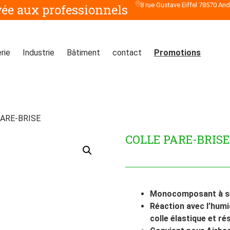
8 rue Gustave Eiffel 78570 An
vée aux professionnels
rie
Industrie
Bâtiment
contact
Promotions
PARE-BRISE
COLLE PARE-BRISE
Monocomposant à s
Réaction avec l’humid
colle élastique et ré