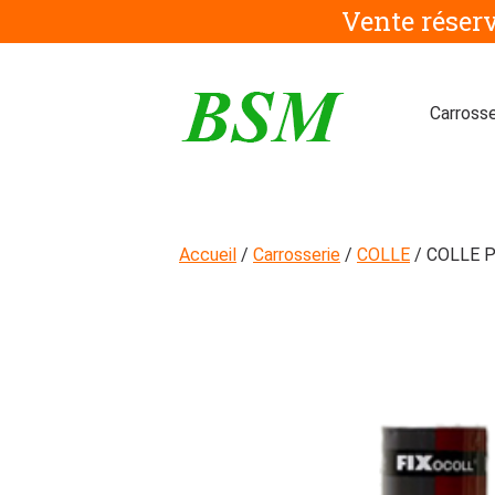
Aller
Vente réser
au
contenu
Carrosse
Accueil
/
Carrosserie
/
COLLE
/ COLLE 