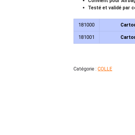
Convient pour Airba
Testé et validé par
181000
Cartou
181001
Cartou
Catégorie :
COLLE