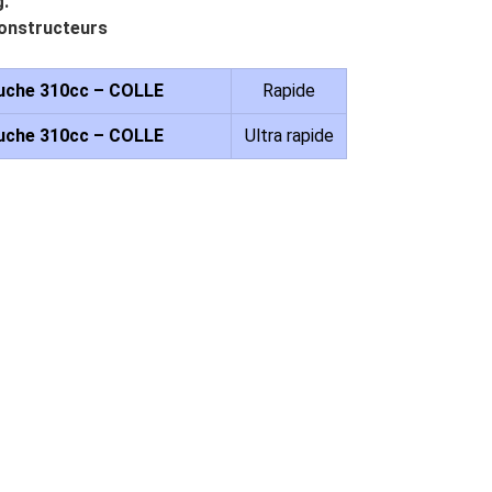
g.
 constructeurs
che 310cc – COLLE
Rapide
che 310cc – COLLE
Ultra rapide